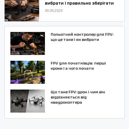
вибрати і правильно зберігати
30.06.2026
Польотний контролер для FPV:
що це таке і як вибрати
FPV для початківців: перші
кроки і з чого почати
Що таке FPV-дрон і чим він
відрізняється від
квадрокоптера