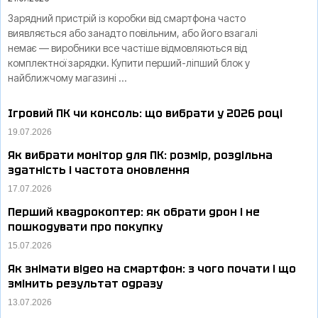
Зарядний пристрій із коробки від смартфона часто
виявляється або занадто повільним, або його взагалі
немає — виробники все частіше відмовляються від
комплектної зарядки. Купити перший-ліпший блок у
найближчому магазині …
Ігровий ПК чи консоль: що вибрати у 2026 році
19.07.2026
Як вибрати монітор для ПК: розмір, роздільна
здатність і частота оновлення
17.07.2026
Перший квадрокоптер: як обрати дрон і не
пошкодувати про покупку
15.07.2026
Як знімати відео на смартфон: з чого почати і що
змінить результат одразу
13.07.2026